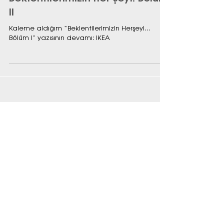
Beklentilerimizin her şeyi. Bölüm
II
Kaleme aldığım “Beklentilerimizin Herşeyi…
Bölüm I” yazısının devamı: IKEA
Öne Çıkan